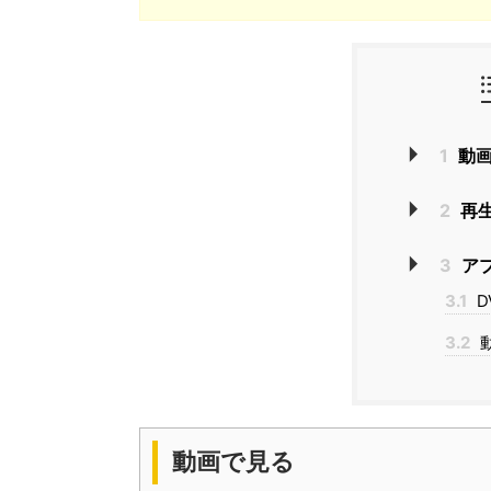
1
動画
2
再
3
ア
3.1
D
3.2
動画で見る