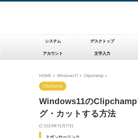
システム
デスクトップ
アカウント
文字入力
HOME
>
Windows11
>
Clipchamp
>
Clipchamp
Windows11のClipc
グ・カットする方法
2023年12月17日
スポンサーリンク