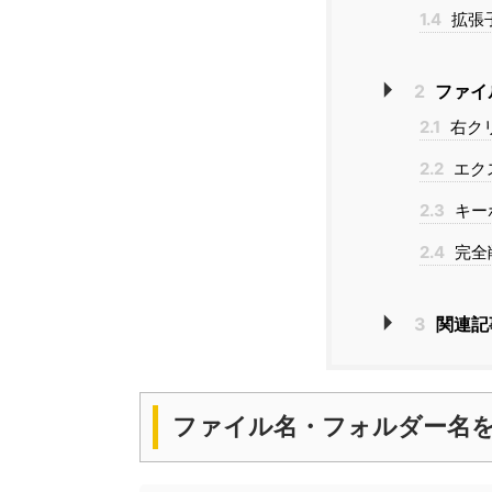
1.4
拡張
2
ファイ
2.1
右ク
2.2
エク
2.3
キー
2.4
完全
3
関連記
ファイル名・フォルダー名