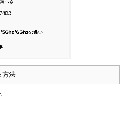
調べる
Dで確認
z/5Ghz/6Ghzの違い
事
る方法
す。