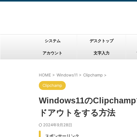
システム
デスクトップ
アカウント
文字入力
HOME
>
Windows11
>
Clipchamp
>
Clipchamp
Windows11のClipc
ドアウトをする方法
2024年9月28日
スポンサーリンク